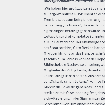
Außergewöhnliche Dokumente aus Arch
„Wir haben hier großzügigen Zugang 
außergewöhnlichen Dokumenten erhal
Tremblais, so zum Beispiel den origi
der Zeitung „La France“, die von der V
Sigmaringen herausgegeben wurde und
weltweit nur drei komplette Sammlung
alle in Deutschland. Der ehemalige st
des Staatsarchivs, Otto Becker, hat da
Mikroverfilmung an das französische 
geschickt. Im Schloss konnte der Repo
Bibliothek die Nachweise einsehen, we
Mitglieder der Vichy- Leute, darunter d
Céline, ausgeliehen hatten. Aus dem S
der „Schwäbischen Zeitung“ konnte T
Blick in die Lokalausgaben des Jahres
stellte er mit Verwunderung fest, dass
Vichy-Regierung in der Sigmaringer Ze
vorkommt, wohl um angesichts des ver