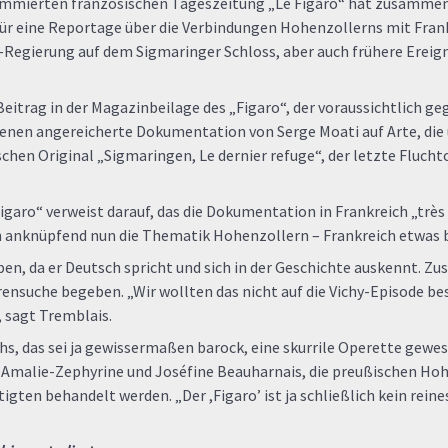
mmierten französischen Tageszeitung „Le Figaro“ hat zusammen 
ür eine Reportage über die Verbindungen Hohenzollerns mit Frank
hy-Regierung auf dem Sigmaringer Schloss, aber auch frühere Ereig
 Beitrag in der Magazinbeilage des „Figaro“, der voraussichtlich ge
zenen angereicherte Dokumentation von Serge Moati auf Arte, die
chen Original „Sigmaringen, Le dernier refuge“, der letzte Fluch
igaro“ verweist darauf, das die Dokumentation in Frankreich „très
 anknüpfend nun die Thematik Hohenzollern – Frankreich etwas br
ben, da er Deutsch spricht und sich in der Geschichte auskennt.
urensuche begeben. „Wir wollten das nicht auf die Vichy-Episode b
 sagt Tremblais.
s, das sei ja gewissermaßen barock, eine skurrile Operette gewes
Amalie-Zephyrine und Joséfine Beauharnais, die preußischen Hoh
igten behandelt werden. „Der ,Figaro’ ist ja schließlich kein rei