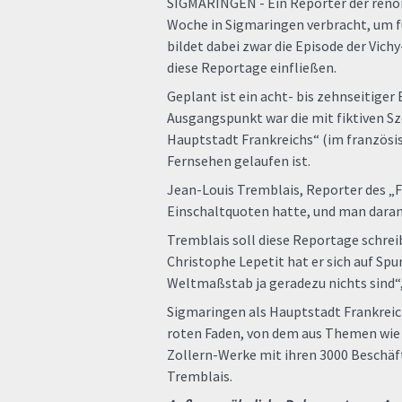
SIGMARINGEN - Ein Reporter der reno
Woche in Sigmaringen verbracht, um f
bildet dabei zwar die Episode der Vic
diese Reportage einfließen.
Geplant ist ein acht- bis zehnseitiger
Ausgangspunkt war die mit fiktiven S
Hauptstadt Frankreichs“ (im französis
Fernsehen gelaufen ist.
Jean-Louis Tremblais, Reporter des „F
Einschaltquoten hatte, und man daran
Tremblais soll diese Reportage schrei
Christophe Lepetit hat er sich auf Sp
Weltmaßstab ja geradezu nichts sind“,
Sigmaringen als Hauptstadt Frankreich
roten Faden, von dem aus Themen wie 
Zollern-Werke mit ihren 3000 Beschäft
Tremblais.