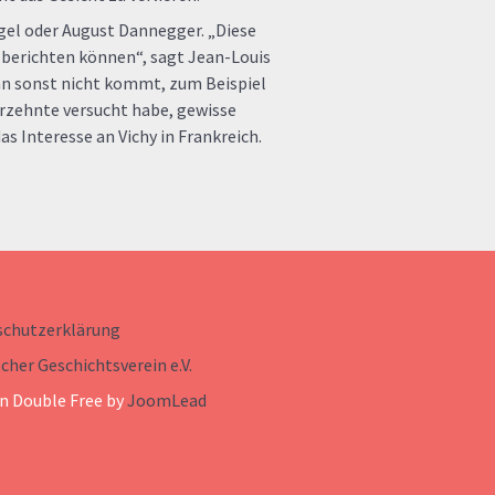
gel oder August Dannegger. „Diese
 berichten können“, sagt Jean-Louis
an sonst nicht kommt, zum Beispiel
hrzehnte versucht habe, gewisse
as Interesse an Vichy in Frankreich.
schutzerklärung
cher Geschichtsverein e.V.
n Double Free by
JoomLead