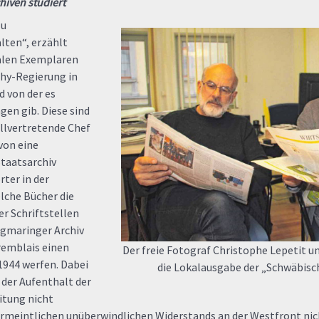
iven studiert
zu
ten“, erzählt
nalen Exemplaren
ichy-Regierung in
 von der es
en gib. Diese sind
ellvertretende Chef
von eine
Staatsarchiv
rter in der
lche Bücher die
er Schriftstellen
igmaringer Archiv
remblais einen
Der freie Fotograf Christophe Lepetit u
 1944 werfen. Dabei
die Lokalausgabe der „Schwäbis
 der Aufenthalt der
itung nicht
meintlichen unüberwindlichen Widerstands an der Westfront nicht