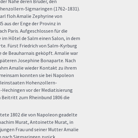
 der Nahe deren Bruder, den
ohenzollern-Sigmaringen (1762–1831).
arl floh Amalie Zephyrine von
 aus der Enge der Provinz in
ch Paris. Aufgeschlossen für die
e im Hôtel de Salm einen Salon, in dem
te. Fürst Friedrich von Salm-Kyrburg
 de Beauharnais geköpft. Amalie war
 späteren Josephine Bonaparte. Nach
ahm Amalie wieder Kontakt zu ihrem
emeinsam konnten sie bei Napoleon
Kleinstaaten Hohenzollern-
-Hechingen vor der Mediatisierung
m Beitritt zum Rheinbund 1806 die
atete 1802 die von Napoleon geadelte
oachim Murat, Antoinette Murat, in
r jungen Frau und seiner Mutter Amalie
 nach Sigmaringen zurück.