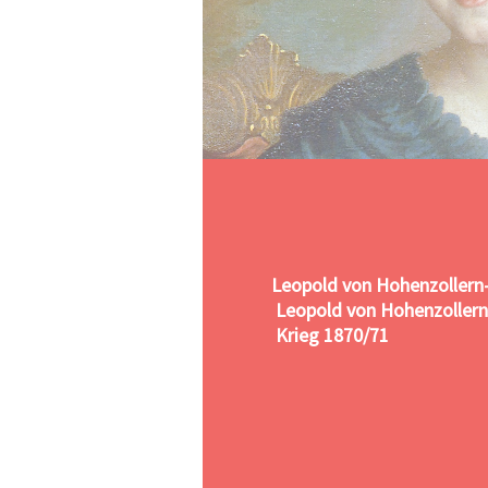
Leopold von Hohenzollern
Leopold von Hohenzollern
Krieg 1870/71