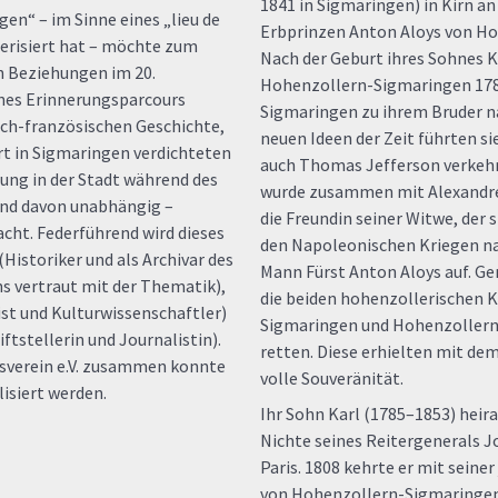
1841 in Sigmaringen) in Kirn an
en“ – im Sinne eines „lieu de
Erbprinzen Anton Aloys von H
terisiert hat – möchte zum
Nach der Geburt ihres Sohnes K
n Beziehungen im 20.
Hohenzollern-Sigmaringen 1785
nes Erinnerungsparcours
Sigmaringen zu ihrem Bruder na
ch-französischen Geschichte,
neuen Ideen der Zeit führten si
ert in Sigmaringen verdichteten
auch Thomas Jefferson verkehr
rung in der Stadt während des
wurde zusammen mit Alexandre
und davon unabhängig –
die Freundin seiner Witwe, der
cht. Federführend wird dieses
den Napoleonischen Kriegen n
(Historiker und als Archivar des
Mann Fürst Anton Aloys auf. G
s vertraut mit der Thematik),
die beiden hohenzollerischen 
st und Kulturwissenschaftler)
Sigmaringen und Hohenzollern
ftstellerin und Journalistin).
retten. Diese erhielten mit de
sverein e.V. zusammen konnte
volle Souveränität.
isiert werden.
Ihr Sohn Karl (1785–1853) heir
Nichte seines Reitergenerals J
Paris. 1808 kehrte er mit seine
von Hohenzollern-Sigmaringen