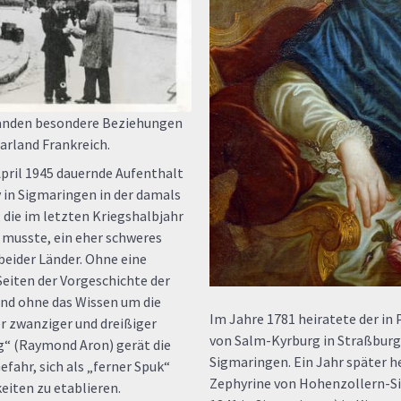
tanden besondere Beziehungen
rland Frankreich.
April 1945 dauernde Aufenthalt
 in Sigmaringen in der damals
 die im letzten Kriegshalbjahr
musste, ein eher schweres
eider Länder. Ohne eine
eiten der Vorgeschichte der
nd ohne das Wissen um die
Im Jahre 1781 heiratete der in P
r zwanziger und dreißiger
von Salm-Kyrburg in Straßbur
ng“ (Raymond Aron) gerät die
Sigmaringen. Ein Jahr später h
fahr, sich als „ferner Spuk“
Zephyrine von Hohenzollern-Sig
eiten zu etablieren.