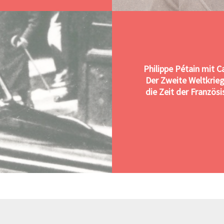
Philippe Pétain mit C
Der Zweite Weltkrieg
die Zeit der Französ