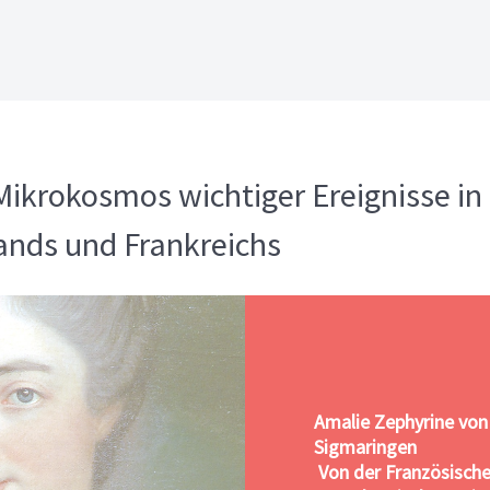
ikrokosmos wichtiger Ereignisse i
ands und Frankreichs
Amalie Zephyrine von
Sigmaringen
Von der Französische