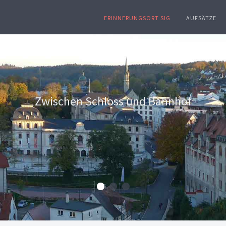
ERINNERUNGSORT SIG
AUFSÄTZE
Eingekratzt
ein Graffito aus der Zeit der Kollaboration e
„Originaldokumente“ in Sigmaringen.