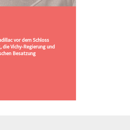
adillac vor dem Schloss
, die Vichy-Regierung und
ischen Besatzung