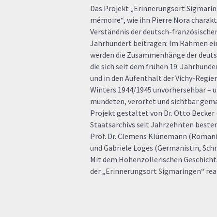
Das Projekt „Erinnerungsort Sigmaring
mémoire“, wie ihn Pierre Nora charak
Verständnis der deutsch-französische
Jahrhundert beitragen: Im Rahmen ei
werden die Zusammenhänge der deuts
die sich seit dem frühen 19. Jahrhund
und in den Aufenthalt der Vichy-Regie
Winters 1944/1945 unvorhersehbar – 
mündeten, verortet und sichtbar gema
Projekt gestaltet von Dr. Otto Becker 
Staatsarchivs seit Jahrzehnten besten
Prof. Dr. Clemens Klünemann (Romani
und Gabriele Loges (Germanistin, Schri
Mit dem Hohenzollerischen Geschicht
der „Erinnerungsort Sigmaringen“ real